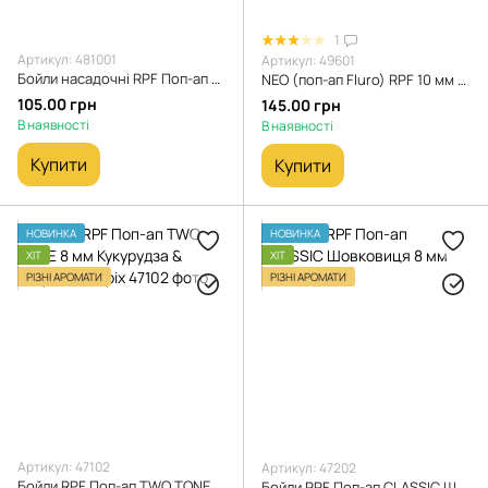
1
Артикул: 481001
Артикул: 49601
Бойли насадочні RPF Поп-ап Triple Strike Аніс для ловлі карася 6-8мм
NEO (поп-ап Fluro) RPF 10 мм Кальмар чилі
105.00 грн
145.00 грн
В наявності
В наявності
Купити
Купити
НОВИНКА
НОВИНКА
ХІТ
ХІТ
РІЗНІ АРОМАТИ
РІЗНІ АРОМАТИ
Артикул: 47102
Артикул: 47202
Бойли RPF Поп-ап TWO TONE 8 мм Кукурудза & Тигровий горіх
Бойли RPF Поп-ап CLASSIC Шовковиця 8 мм