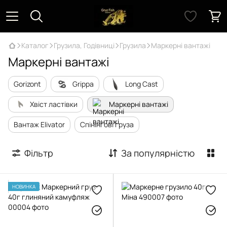
Каталог
Грузила, Годівниці
Грузила
Маркерні вантажі
Маркерні вантажі
Gorizont
Grippa
Long Cast
Хвіст ластівки
Маркерні вантажі
Вантаж Elivator
Спінінгові груза
Фільтр
За популярністю
НОВИНКА