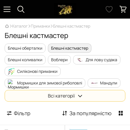
Каталог
Приманки
Блешні кастмастер
Блешні кастмастер
Блешні оберталки
Блешні кастмастер
Блешні коливалки
Воблери
Для лову судака
Силіконові приманки
Мормишки для зимової риболовлі
Мандули
Поролонові приманки
Грузила та аксесуари
Всі категорії
Фільтр
За популярністю