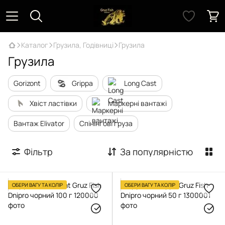
Каталог
Грузила, Годівниці
Грузила
Грузила
Gorizont
Grippa
Long Cast
Хвіст ластівки
Маркерні вантажі
Вантаж Elivator
Спінінгові груза
Фільтр
За популярністю
ОБЕРИ ВАГУ ТА КОЛІР
ОБЕРИ ВАГУ ТА КОЛІР