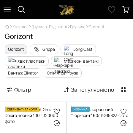
Каталог
Грузила, Годівниці
Грузила
Gorizont
Gorizont
Gorizont
Grippa
Long Cast
Хвіст ластівки
Маркерні вантажі
Вантаж Elivator
Спінінгові груза
Фільтр
За популярністю
ОБЕРИ ВАГУ ТА КОЛІР
НОВИНКА