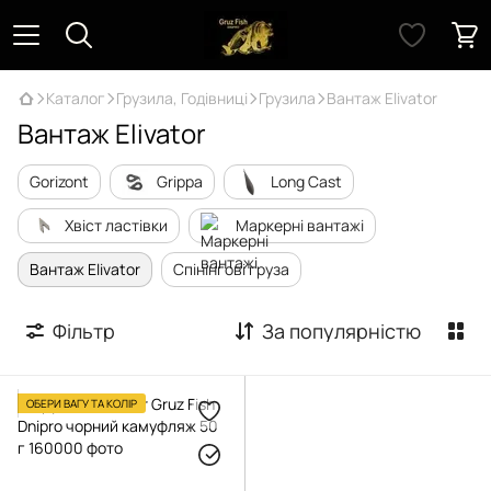
Каталог
Грузила, Годівниці
Грузила
Вантаж Elivator
Вантаж Elivator
Gorizont
Grippa
Long Cast
Хвіст ластівки
Маркерні вантажі
Вантаж Elivator
Спінінгові груза
Фільтр
За популярністю
ОБЕРИ ВАГУ ТА КОЛІР