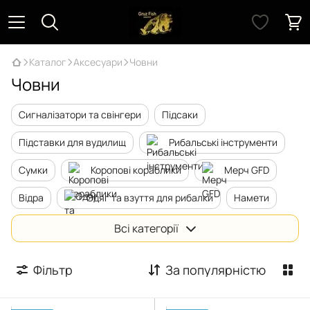
Каталог
Аксесуари
Човни
Човни
Сигналізатори та свінгери
Підсаки
Підставки для вудилищ
Рибальські інструменти
Сумки
Коропові кораблики
Мерч GFD
Відра
Одяг та взуття для рибалки
Намети
Посуд
Садки
Инвентарь для отдыха
Всі категорії
Чохол для вудлища
Упаковка
Фільтр
За популярністю
Ліхтарі, резервне живлення
Туристичні меблі
Камери для підводної риболовлі
Човни