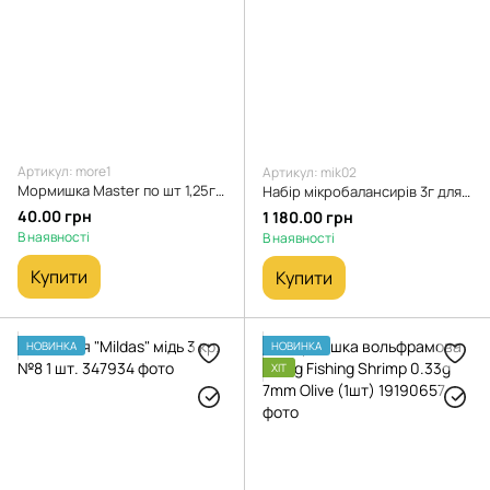
Артикул: more1
Артикул: mik02
Мормишка Master по шт 1,25г Короп, Карась
Набір мікробалансирів 3г для Окуня + коробка Flagman 12шт
40.00 грн
1 180.00 грн
В наявності
В наявності
Купити
Купити
НОВИНКА
НОВИНКА
ХІТ