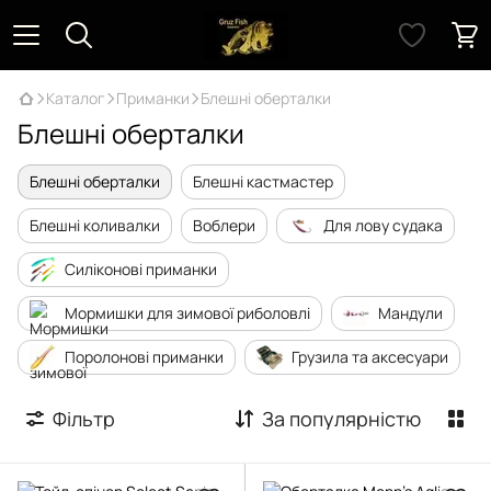
Каталог
Приманки
Блешні оберталки
Блешні оберталки
Блешні оберталки
Блешні кастмастер
Блешні коливалки
Воблери
Для лову судака
Силіконові приманки
Мормишки для зимової риболовлі
Мандули
Поролонові приманки
Грузила та аксесуари
Фільтр
За популярністю