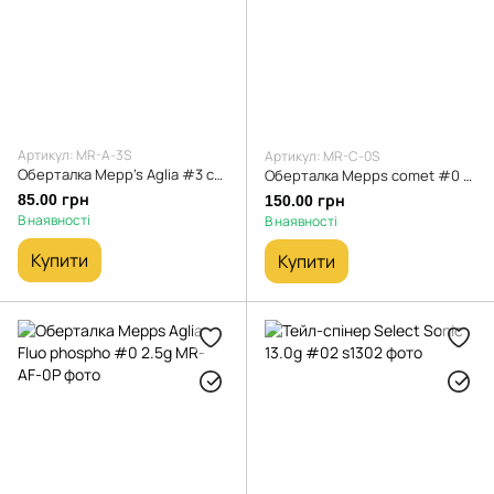
Артикул: MR-A-3S
Артикул: MR-C-0S
Оберталка Mepp's Aglia #3 срібло 6,5g (Репліка 1:1)
Оберталка Mepps comet #0 срібло 2g черв. крап
85.00 грн
150.00 грн
В наявності
В наявності
Купити
Купити