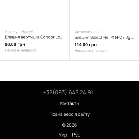
Артикул: Heavy1
Артикул: Heli1
Блешня вертушка Condor Long Heavy 5103 24г. #115
Блешня Select Heli-X №2 7.0g #01
90.00 грн
114.00 грн
Немає в наявності
Немає в наявності
+38(093) 643 24 91
Контакти
Повна версія сайту
© 2026
Укр
Рус