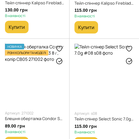
Тейл-спіннер Kalipso Fireblade 10.5г col.523S
Тейл-спіннер Kalipso Fireblade 7г col.531G
130.00 грн
115.00 грн
В наявності
В наявності
Купити
Купити
НОВИНКА
РІЗНІ КОЛЬОРИ ТА МОДЕЛІ
Артикул: 271002
Артикул: s08
Блешня оберталка Condor Super Vibbra (5181) №3 8 г, колір CB05
Тейл-спінер Select Sonic 7.0g #08
89.00 грн
115.00 грн
В наявності
В наявності