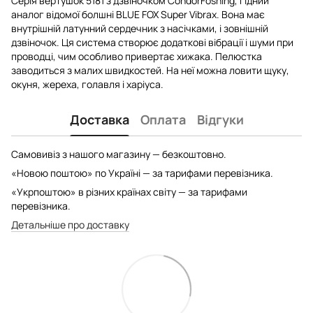
Серія вертушок 5181 з дзвіночком CondorFoshing, гідний
аналог відомої болшні BLUE FOX Super Vibrax. Вона має
внутрішній латунний сердечник з насічками, і зовнішній
дзвіночок. Ця система створює додаткові вібрації і шуми при
проводці, чим особливо привертає хижака. Пелюстка
заводиться з малих швидкостей. На неї можна ловити щуку,
окуня, жереха, голавля і харіуса.
Доставка
Оплата
Відгуки
Самовивіз з нашого магазину — безкоштовно.
«Новою поштою» по Україні — за тарифами перевізника.
«Укрпоштою» в різних країнах світу — за тарифами
перевізника.
Детальніше про доставку