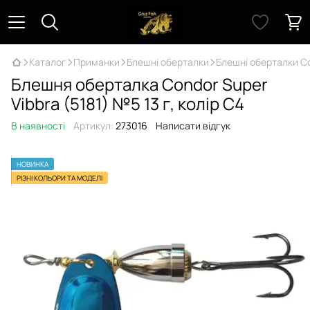
Каталог
Приманки
Блешні оберталки
Блешні оберталки Co
Блешня оберталка Condor Super
Vibbra (5181) №5 13 г, колір C4
В наявності
Артикул:
273016
Написати відгук
НОВИНКА
РІЗНІ КОЛЬОРИ ТА МОДЕЛІ