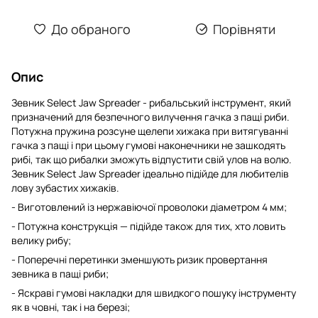
До обраного
Порівняти
Опис
Зевник Select Jaw Spreader - рибальський інструмент, який
призначений для безпечного вилучення гачка з пащі риби.
Потужна пружина розсуне щелепи хижака при витягуванні
гачка з пащі і при цьому гумові наконечники не зашкодять
рибі, так що рибалки зможуть відпустити свій улов на волю.
Зевник Select Jaw Spreader ідеально підійде для любителів
лову зубастих хижаків.
- Виготовлений із нержавіючої проволоки діаметром 4 мм;
- Потужна конструкція — підійде також для тих, хто ловить
велику рибу;
- Поперечні перетинки зменшують ризик провертання
зевника в пащі риби;
- Яскраві гумові накладки для швидкого пошуку інструменту
як в човні, так і на березі;