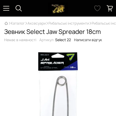
Каталог
Аксесуари
Рибальські інструменти
Рибальські ін
Зевник Select Jaw Spreader 18cm
Немає в наявності
Артикул:
Select 22
Написати відгук