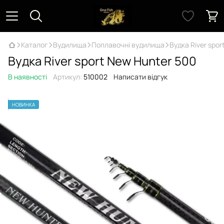
Каталог
Вудилища
Поплавочні вудилища
Вудка River spo
Вудка River sport New Hunter 500
В наявності
Артикул:
510002
Написати відгук
НОВИНКА