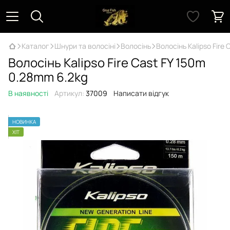
Каталог
Шнури та волосіні
Волосінь
Волосінь Kalipso Fire
Волосінь Kalipso Fire Cast FY 150m
0.28mm 6.2kg
В наявності
Артикул:
37009
Написати відгук
НОВИНКА
ХІТ