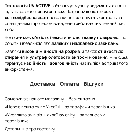
забезпечує чудову видимість волосіні
Технологія UV ACTIVE
під ультрафіолетовим світлом. Яскравий колір і висока
значно полегшують контроль за
світловідбивна здатність
оснащенням і процесом виведення риби навіть у темний час
доби.
Волосінь має
,
, що
м’якість і еластичність
гладку поверхню
робить її ідеальною для
.
далеких і наддалеких закидань
Завдяки
, а також
високій міцності на розрив
стійкості до
,
стирання й ультрафіолетового випромінювання
Fire Cast
гарантує
навіть під час тривалого
надійність і довговічність
використання.
Доставка
Оплата
Відгуки
Самовивіз з нашого магазину — безкоштовно.
«Новою поштою» по Україні — за тарифами перевізника.
«Укрпоштою» в різних країнах світу — за тарифами
перевізника.
Детальніше про доставку