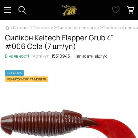
Каталог
Приманки
Силіконові приманки
Силіконові прима
Силікон Keitech Flapper Grub 4"
#006 Cola (7 шт/уп)
В наявності
Артикул:
15510945
Написати відгук
НОВИНКА
РІЗНІ КОЛЬОРИ ТА МОДЕЛІ