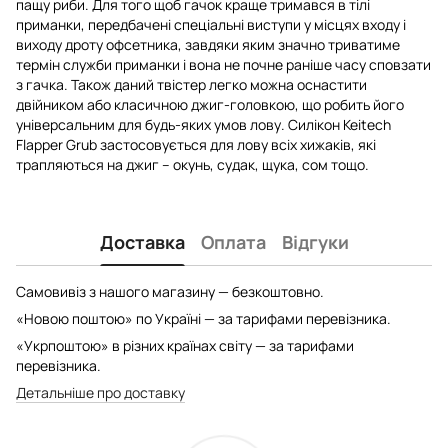
пащу риби. Для того щоб гачок краще тримався в тілі
приманки, передбачені спеціальні виступи у місцях входу і
виходу дроту офсетника, завдяки яким значно триватиме
термін служби приманки і вона не почне раніше часу сповзати
з гачка. Також даний твістер легко можна оснастити
двійником або класичною джиг-головкою, що робить його
універсальним для будь-яких умов лову. Силікон Keitech
Flapper Grub застосовується для лову всіх хижаків, які
трапляються на джиг – окунь, судак, щука, сом тощо.
Доставка
Оплата
Відгуки
Самовивіз з нашого магазину — безкоштовно.
«Новою поштою» по Україні — за тарифами перевізника.
«Укрпоштою» в різних країнах світу — за тарифами
перевізника.
Детальніше про доставку