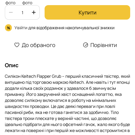
Купити
Увійти
для відображення накопичувальної знижки
%
До обраного
Порівняти
Опис
Силікон Keitech Flapper Grub – перший класичний твістер, який
випущено під торговою маркою Keitech. Але навіть і тут японці
додали кілька своїх родзинок у здавалося б звичну всім
приманку. Його закручений хвіст оснащений лопаттю, яка
дозволяє силікону включатися в роботу на мінімальних
швидкостях проводки. Це дає деякі переваги при ловлі
пасивної риби, яка не готова ганятися за здобиччю. Тіло
твістера трохи плескате у верхній частині, що дозволяє
ідеально підібрати для нього офсетний гачок, жало якого буде
лежати на поверхні і при першій же можливості встромитися в