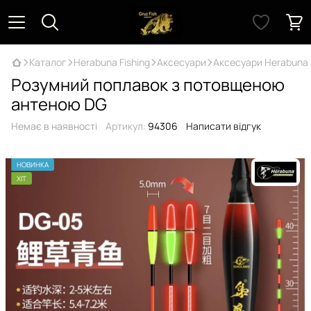
Каталог
Herabuna Fishing
Аксесуари
Аксесуари Herabuna 
Розумний поплавок з потовщеною
антеною DG
Немає в наявності
Артикул:
94306
Написати відгук
НОВИНКА
ХІТ