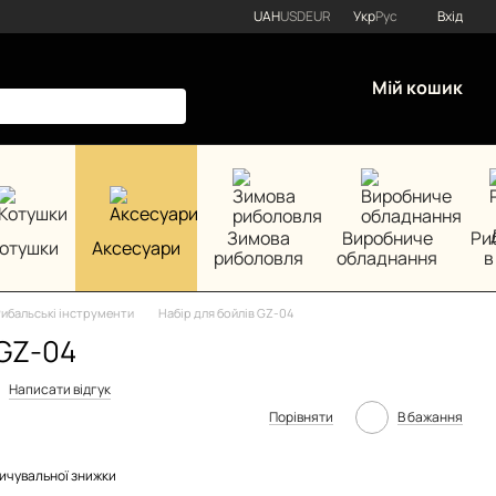
UAH
USD
EUR
Укр
Рус
Вхід
Мій кошик
Зимова
Виробниче
Ри
отушки
Аксесуари
риболовля
обладнання
в
ибальські інструменти
Набір для бойлів GZ-04
 GZ-04
Написати відгук
Порівняти
В бажання
ичувальної знижки