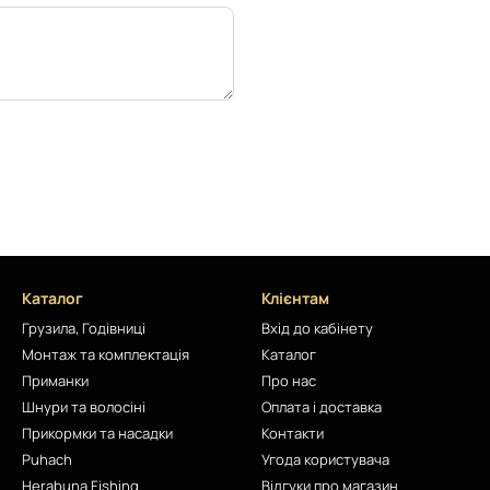
Каталог
Клієнтам
Грузила, Годівниці
Вхід до кабінету
Монтаж та комплектація
Каталог
Приманки
Про нас
Шнури та волосіні
Оплата і доставка
Прикормки та насадки
Контакти
Puhach
Угода користувача
Herabuna Fishing
Відгуки про магазин