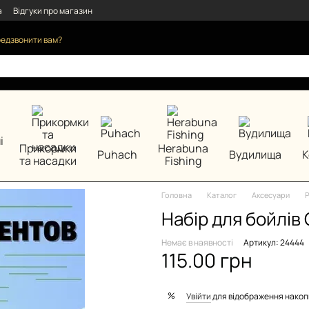
а
Відгуки про магазин
едзвонити вам?
Прикормки
Herabuna
Puhach
Вудилища
К
та насадки
Fishing
Головна
Каталог
Аксесуари
Р
Набір для бойлів
Немає в наявності
Артикул: 24444
115.00 грн
%
Увійти
для відображення накоп