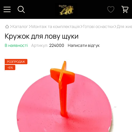
Каталог
Монтаж та комплектація
Готові оснастки
Для жи
Кружок для лову щуки
В наявності
Артикул:
224000
Написати відгук
РОЗПРОДАЖ
−6%