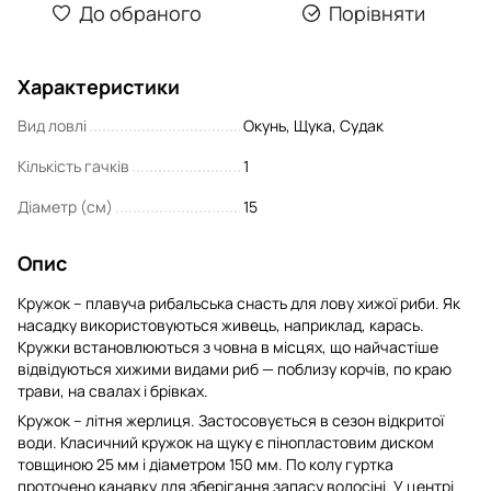
До обраного
Порівняти
Характеристики
Вид ловлі
Окунь, Щука, Судак
Кількість гачків
1
Діаметр (см)
15
Опис
Кружок – плавуча рибальська снасть для лову хижої риби. Як
насадку використовуються живець, наприклад, карась.
Кружки встановлюються з човна в місцях, що найчастіше
відвідуються хижими видами риб — поблизу корчів, по краю
трави, на свалах і брівках.
Кружок – літня жерлиця. Застосовується в сезон відкритої
води. Класичний кружок на щуку є пінопластовим диском
товщиною 25 мм і діаметром 150 мм. По колу гуртка
проточено канавку для зберігання запасу волосіні. У центрі