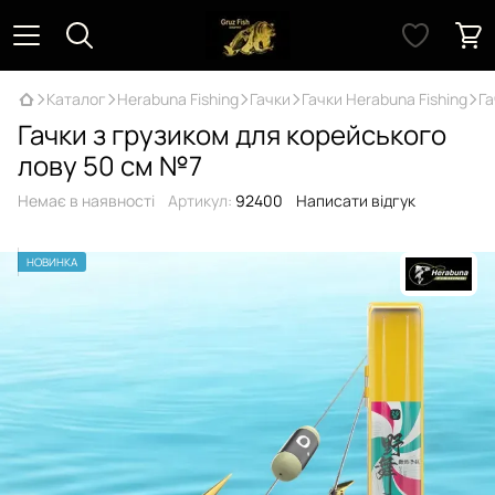
Каталог
Herabuna Fishing
Гачки
Гачки Herabuna Fishing
Га
Гачки з грузиком для корейського
лову 50 см №7
Немає в наявності
Артикул:
92400
Написати відгук
НОВИНКА