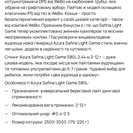
котушкотримача DPS від WeBo на карбоновій трубці, яка
зібрана на графітовому арборі. Лайтові ж моделі оснащено
класичним IPS від тієї ж WeBo. Кільця – просто
безальтернативний варіант у своїй ціновій категорії – також
від компанії WeBo. Приємним бонусом є і те, що Safina Light
Game тепер укомплектовано змінним хуккіпером та якісним
неопреновим чохлом. Підсумовуючи вищевикладене:
вудлища нової генерації Azura Safina Light Game стали значно
легшими, додали в надійності та чутливості.
Спінінг Azura Safina Light Game S80L 2,44 м 2-12 г – дуже
цікава модель, яка посідає місце між лайтовими вудлищами
та типовими ультралайтами до 5-7 грамів. Чудовий вибір для
рибалок, яким потрібні «два вудлища в одному».
Особливості Azura Safina Light Game S80L:
Призначення: універсальний береговий лайт джигової
спрямованості
Рекомендована вага приманки: 2-12 г
Оптимальний шнур: #0.4-0.5
Розмір котушки: 2500-3000 (175-220 г)