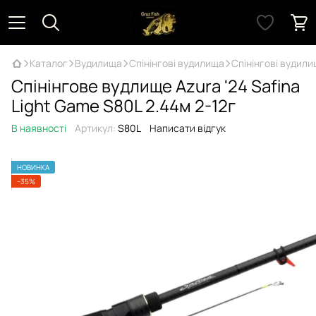
Каталог
Вудилища
Спінінгові вудилища
Спінінгові вудил
Cпінінговe вудлище Azura '24 Safina
Light Game S80L 2.44м 2-12г
В наявності
Артикул:
S80L
Написати відгук
НОВИНКА
−35%