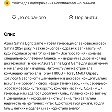
Увійти
для відображення накопичувальної знижки
%
До обраного
Порівняти
Опис
Azura Safina Light Game – третя генерація славнозвісної серії
Safina 2024 року! Уважні риболови одразу ж запитають: «А
куди поділася буква "X" із назви?» Все просто. «X» означає
спеціальне обплетення бланка. Ми вирішили відмовитися від
цієї технології в нових Azura Safina Light Game для досягнення
мінімальної ваги вудлищ. Натомість лінійка отримала
комбінацію матеріалів Toray T1100G + Toray M40J. Одразу
хотілося б заспокоїти шанувальників цієї серії: концептуально
всі бланки зберегли свою інформативну вершинку, середньо-
жорстку середину та жорстку комлеву частину. Однак у цій
генерації нам вдалося досягнути більш плавної кривої вигину.
Підвищилась як інформативність бланка, так і загальна
надійність на критичних кутах. Що стосується руків’я, то для
більш легких моделей ми використали аналог