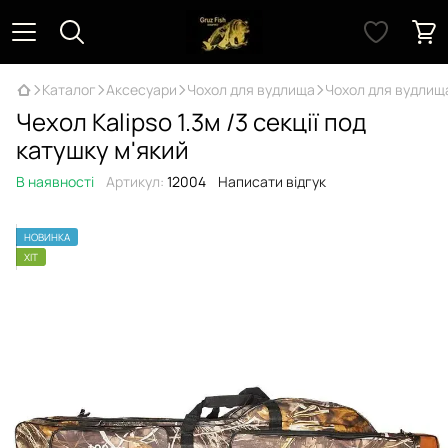
Каталог
Аксесуари
Чохол для вудлища
Чохол для вудлища
Чехол Kalipso 1.3м /3 секції под
катушку м'який
В наявності
Артикул:
12004
Написати відгук
НОВИНКА
ХІТ