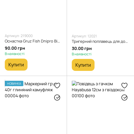
Артикул: 219000
Артикул: 12021
Оснастка Gruz Fish Dnipro Big Fish із волосом під бойли на короповому лідкорі 80 г, вантаж чорний
Тригерний поплавець для донних оснасток
90.00 грн
30.00 грн
В наявності
В наявності
Купити
Купити
НОВИНКА