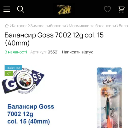
Каталог
Зимова риболовля
Мормишки та балансири
Бала
Балансир Goss 7002 12g col. 15
(40mm)
В наявності
Артикул:
95521
Написати відгук
НОВИНКА
ХІТ