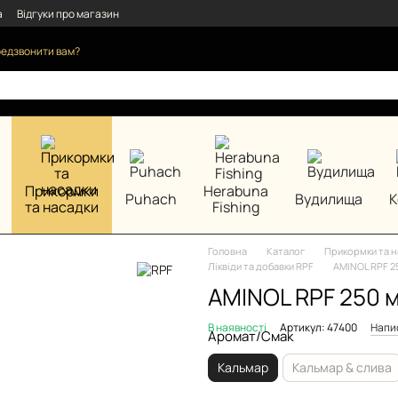
а
Відгуки про магазин
едзвонити вам?
Прикормки
Herabuna
Puhach
Вудилища
К
та насадки
Fishing
Головна
Каталог
Прикормки та н
Ліквіди та добавки RPF
AMINOL RPF 2
AMINOL RPF 250 
В наявності
Артикул: 47400
Напис
Аромат/Смак
Кальмар
Кальмар & слива