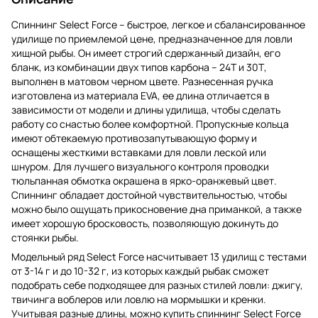
Спиннинг Select Force – быстрое, легкое и сбалансированное
удилище по приемлемой цене, предназначенное для ловли
хищной рыбы. Он имеет строгий сдержанный дизайн, его
бланк, из комбинации двух типов карбона – 24Т и 30Т,
выполнен в матовом черном цвете. Разнесенная ручка
изготовлена ​​из материала EVA, ее длина отличается в
зависимости от модели и длины удилища, чтобы сделать
работу со снастью более комфортной. Пропускные кольца
имеют обтекаемую противозапутывающую форму и
оснащены жесткими вставками для ловли леской или
шнуром. Для лучшего визуального контроля проводки
тюльпанная обмотка окрашена в ярко-оранжевый цвет.
Спиннинг обладает достойной чувствительностью, чтобы
можно было ощущать прикосновение дна приманкой, а также
имеет хорошую бросковость, позволяющую докинуть до
стоянки рыбы.
Модельный ряд Select Force насчитывает 13 удилищ с тестами
от 3-14 г и до 10-32 г, из которых каждый рыбак сможет
подобрать себе подходящее для разных стилей ловли: джигу,
твичинга воблеров или ловлю на мормышки и кренки.
Учитывая разные длины, можно купить спиннинг Select Force