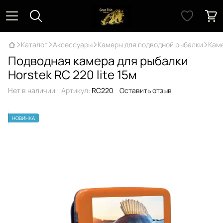
Каталог
Аксессуары
Камеры для подводной рыбалки
Каме
Подводная камера для рыбалки
Horstek RC 220 lite 15м
Нет в наличии
Артикул:
RC220
Оставить отзыв
НОВИНКА