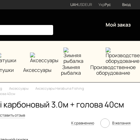
UAH
USD
EUR
Укр
Рус
Вход
Мой заказ
Зимняя
Производственное
тушки
Аксессуары
рыбалка
оборудование
ng
Аксессуары
Аксессуары Herabuna Fishing
лова 40см
oi карбоновый 3.0м + голова 40см
ставить отзыв
К сравнению
В желания
тельной скидки