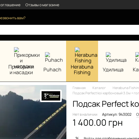
соглашение
Отзывы о магазине
езвонить вам?
Прикормки
Herabuna
Puhach
Удилища
Ка
и насадки
Fishing
Главная
Каталог
Herabuna Fishi
Подсак Perfect koi карбоновый 3.0м + го
Подсак Perfect k
Нет в наличии
Артикул: 943002
О
1 400.00 грн
%
Войти
для отображения накопи