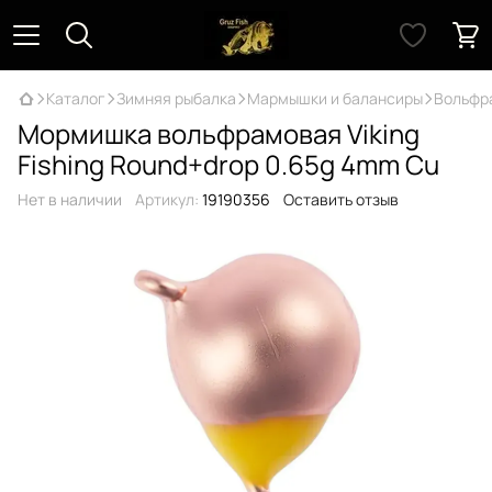
Каталог
Зимняя рыбалка
Мармышки и балансиры
Вольфр
Мормишка вольфрамовая Viking
Fishing Round+drop 0.65g 4mm Cu
Нет в наличии
Артикул:
19190356
Оставить отзыв