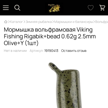
Каталог
Зимняя рыбалка
Мармышки и балансиры
Вольфр
Мормышка вольфрамовая Viking
Fishing Rigabik+bead 0.62g 2.5mm
Olive+Y (1шт)
Нет в наличии
Артикул:
19190413
Оставить отзыв