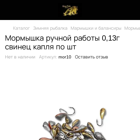
Каталог
Зимняя рыбалка
Мармышки и балансиры
Мормыш
Мормышка ручной работы 0,13г
свинец капля по шт
Нет в наличии
Артикул:
mor10
Оставить отзыв