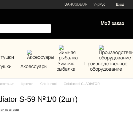
UAH
USD
EUR
Укр
Рус
Вход
Мой заказ
Зимняя
Производственное
тушки
Аксессуары
рыбалка
оборудование
лектация
Крючки
Спінінгові
Спінінгові GLADIATOR
iator S-59 №1/0 (2шт)
вить отзыв