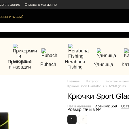
 соглашение
Отзывы о магазине
езвонить вам?
Прикормки
Herabuna
Puhach
Удилища
Ка
и насадки
Fishing
Главная
Каталог
Монтаж и комп
Крючки Sport Gladiator S-59 №1/0 (2шт)
Крючки Sport Glad
Нет в наличии
Артикул: S59
Оста
Розмір гачків №
1
2