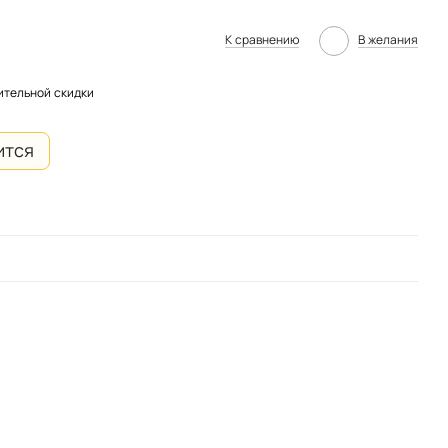
К сравнению
В желания
ительной скидки
ится