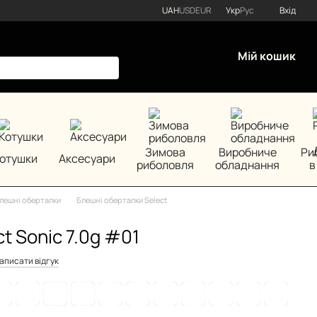
UAH
USD
EUR
Укр
Рус
Вхід
Мій кошик
Зимова
Виробниче
Ри
отушки
Аксесуари
риболовля
обладнання
в
лешні оберталки
Блешні оберталки Select
t Sonic 7.0g #01
аписати відгук