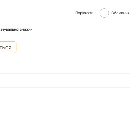
Порівняти
В бажання
ичувальної знижки
иться