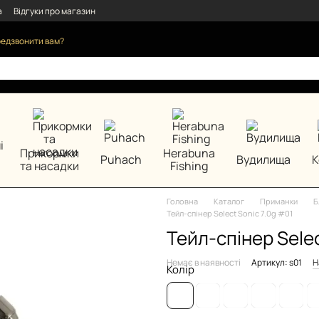
а
Відгуки про магазин
едзвонити вам?
Прикормки
Herabuna
Puhach
Вудилища
К
та насадки
Fishing
Головна
Каталог
Приманки
Б
Тейл-спінер Select Sonic 7.0g #01
Тейл-спінер Selec
Немає в наявності
Артикул: s01
Н
Колір