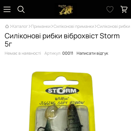
Каталог
Приманки
Силіконові приманки
Силіконові рибки 
Силіконові рибки віброхвіст Storm
5г
Немає в наявності
Артикул:
00011
Написати відгук