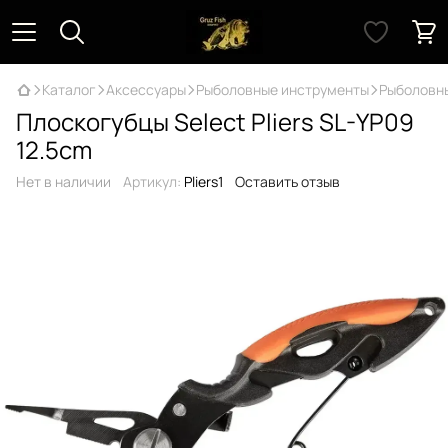
Каталог
Аксессуары
Рыболовные инструменты
Рыболовны
Плоскогубцы Select Pliers SL-YP09
12.5cm
Нет в наличии
Артикул:
Pliers1
Оставить отзыв